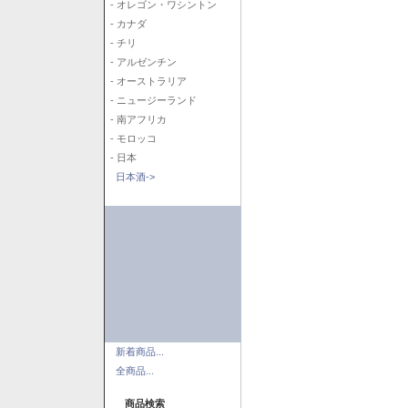
- オレゴン・ワシントン
- カナダ
- チリ
- アルゼンチン
- オーストラリア
- ニュージーランド
- 南アフリカ
- モロッコ
- 日本
日本酒->
新着商品...
全商品...
商品検索