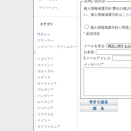
お問い合わせ
マイページへ
個人情報保護方針 弊社の個人情報保護方針に同意される場合はチェックボックスをクリックしてくださ
い。個人情報保護方針は
こち
カテゴリ
個人情報保護方針に同意
* 必須項目
ワイン
->
- フランス->
メールを送る:
- シャンパン・ヴァンムスー-
お名前:
>
Eメールアドレス:
- イタリア->
メッセージ:
*
- スペイン->
- ポルトガル
- イギリス
- オーストリア
- ブルガリア
- ハンガリー
- ルーマニア
- ジョージア
- イスラエル
- ドイツ->
- カリフォルニア