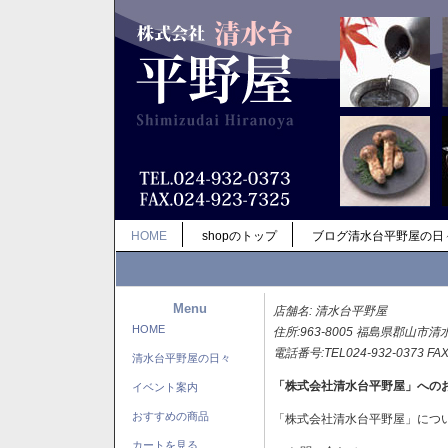
HOME
shopのトップ
ブログ清水台平野屋の日
Menu
店舗名: 清水台平野屋
HOME
住所:963-8005 福島県郡山市清
電話番号:TEL024-932-0373 FAX
清水台平野屋の日々
「株式会社清水台平野屋」への
イベント案内
おすすめの商品
「株式会社清水台平野屋」につ
カートを見る