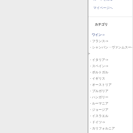
マイページへ
カテゴリ
ワイン
->
- フランス->
- シャンパン・ヴァンムスー-
>
- イタリア->
- スペイン->
- ポルトガル
- イギリス
- オーストリア
- ブルガリア
- ハンガリー
- ルーマニア
- ジョージア
- イスラエル
- ドイツ->
- カリフォルニア