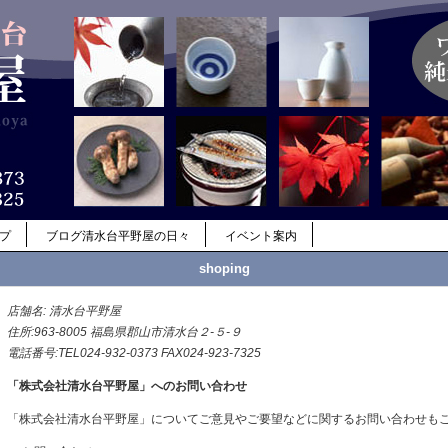
ップ
ブログ清水台平野屋の日々
イベント案内
shoping
店舗名: 清水台平野屋
住所:963-8005 福島県郡山市清水台２-５-９
電話番号:TEL024-932-0373 FAX024-923-7325
「株式会社清水台平野屋」へのお問い合わせ
「株式会社清水台平野屋」についてご意見やご要望などに関するお問い合わせも