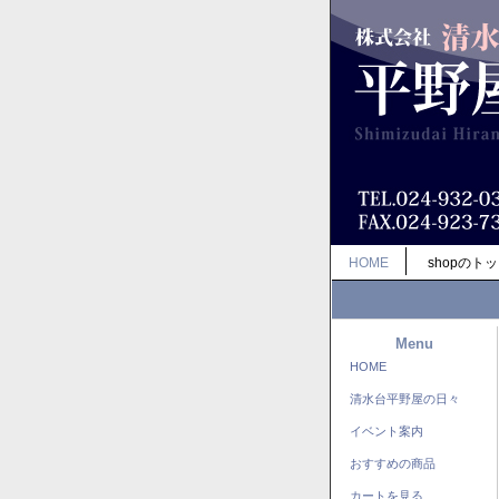
HOME
shopのト
Menu
HOME
清水台平野屋の日々
イベント案内
おすすめの商品
カートを見る