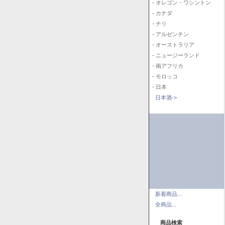
- オレゴン・ワシントン
- カナダ
- チリ
- アルゼンチン
- オーストラリア
- ニュージーランド
- 南アフリカ
- モロッコ
- 日本
日本酒->
新着商品...
全商品...
商品検索