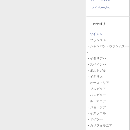
マイページへ
カテゴリ
ワイン
->
- フランス->
- シャンパン・ヴァンムスー-
>
- イタリア->
- スペイン->
- ポルトガル
- イギリス
- オーストリア
- ブルガリア
- ハンガリー
- ルーマニア
- ジョージア
- イスラエル
- ドイツ->
- カリフォルニア