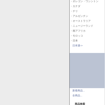
- オレゴン・ワシントン
- カナダ
- チリ
- アルゼンチン
- オーストラリア
- ニュージーランド
- 南アフリカ
- モロッコ
- 日本
日本酒->
新着商品...
全商品...
商品検索