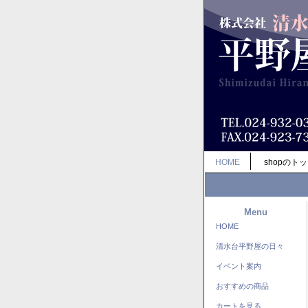
HOME
shopのト
Menu
HOME
清水台平野屋の日々
イベント案内
おすすめの商品
カートを見る