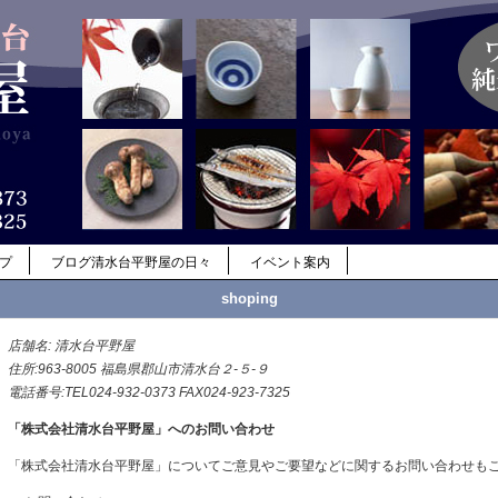
ップ
ブログ清水台平野屋の日々
イベント案内
shoping
店舗名: 清水台平野屋
住所:963-8005 福島県郡山市清水台２-５-９
電話番号:TEL024-932-0373 FAX024-923-7325
「株式会社清水台平野屋」へのお問い合わせ
「株式会社清水台平野屋」についてご意見やご要望などに関するお問い合わせも