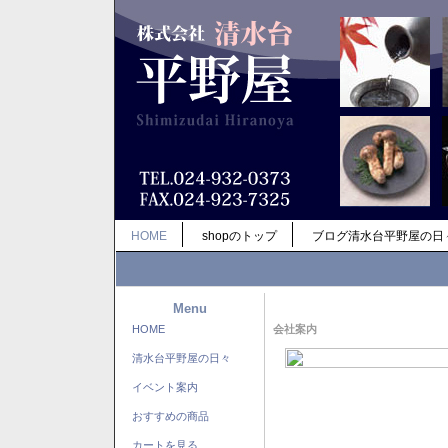
HOME
shopのトップ
ブログ清水台平野屋の日
Menu
HOME
会社案内
清水台平野屋の日々
イベント案内
おすすめの商品
カートを見る