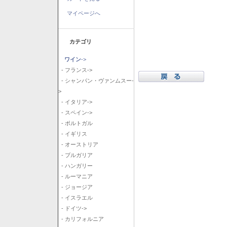
マイページへ
カテゴリ
ワイン
->
- フランス->
- シャンパン・ヴァンムスー-
>
- イタリア->
- スペイン->
- ポルトガル
- イギリス
- オーストリア
- ブルガリア
- ハンガリー
- ルーマニア
- ジョージア
- イスラエル
- ドイツ->
- カリフォルニア