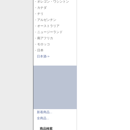
- オレゴン・ワシントン
- カナダ
- チリ
- アルゼンチン
- オーストラリア
- ニュージーランド
- 南アフリカ
- モロッコ
- 日本
日本酒->
新着商品...
全商品...
商品検索