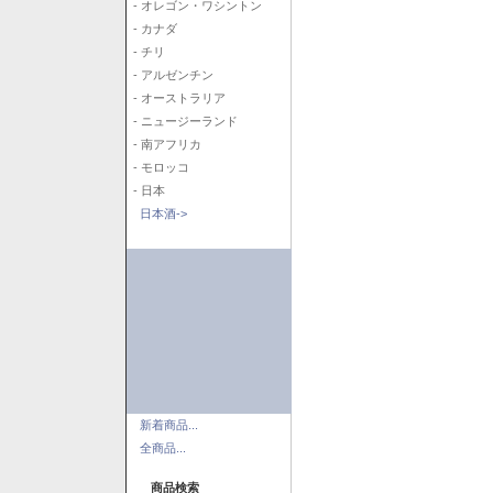
- オレゴン・ワシントン
- カナダ
- チリ
- アルゼンチン
- オーストラリア
- ニュージーランド
- 南アフリカ
- モロッコ
- 日本
日本酒->
新着商品...
全商品...
商品検索