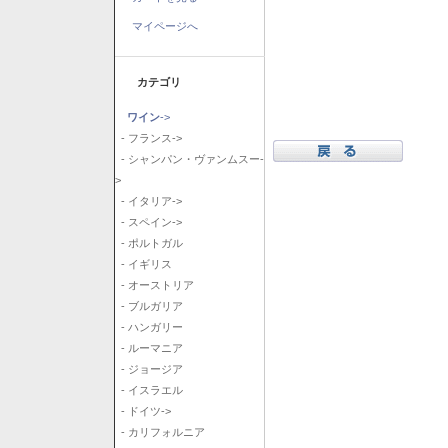
マイページへ
カテゴリ
ワイン
->
- フランス->
- シャンパン・ヴァンムスー-
>
- イタリア->
- スペイン->
- ポルトガル
- イギリス
- オーストリア
- ブルガリア
- ハンガリー
- ルーマニア
- ジョージア
- イスラエル
- ドイツ->
- カリフォルニア