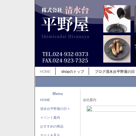
HOME
shopのトップ
ブログ清水台平野屋の日
Menu
HOME
会社案内
清水台平野屋の日々
イベント案内
おすすめの商品
カートを見る