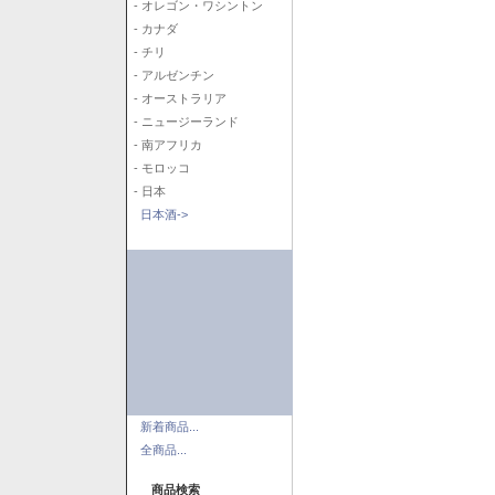
- オレゴン・ワシントン
- カナダ
- チリ
- アルゼンチン
- オーストラリア
- ニュージーランド
- 南アフリカ
- モロッコ
- 日本
日本酒->
新着商品...
全商品...
商品検索