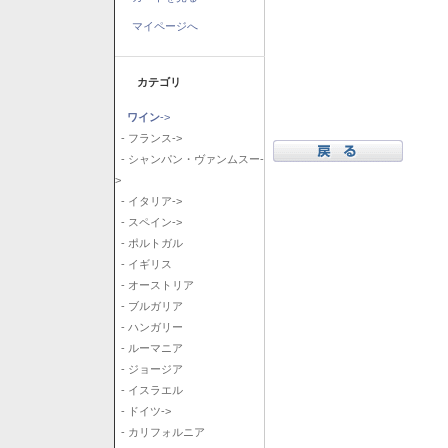
マイページへ
カテゴリ
ワイン
->
- フランス->
- シャンパン・ヴァンムスー-
>
- イタリア->
- スペイン->
- ポルトガル
- イギリス
- オーストリア
- ブルガリア
- ハンガリー
- ルーマニア
- ジョージア
- イスラエル
- ドイツ->
- カリフォルニア