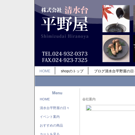
HOME
shopのトップ
ブログ清水台平野屋の日
Menu
HOME
会社案内
清水台平野屋の日々
イベント案内
おすすめの商品
カートを見る