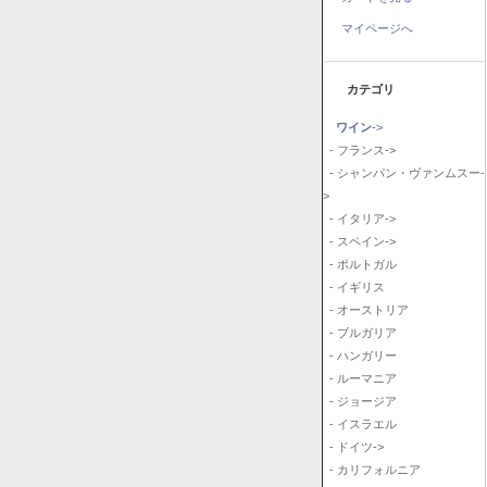
マイページへ
カテゴリ
ワイン
->
- フランス->
- シャンパン・ヴァンムスー-
>
- イタリア->
- スペイン->
- ポルトガル
- イギリス
- オーストリア
- ブルガリア
- ハンガリー
- ルーマニア
- ジョージア
- イスラエル
- ドイツ->
- カリフォルニア