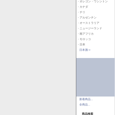
- オレゴン・ワシントン
- カナダ
- チリ
- アルゼンチン
- オーストラリア
- ニュージーランド
- 南アフリカ
- モロッコ
- 日本
日本酒->
新着商品...
全商品...
商品検索