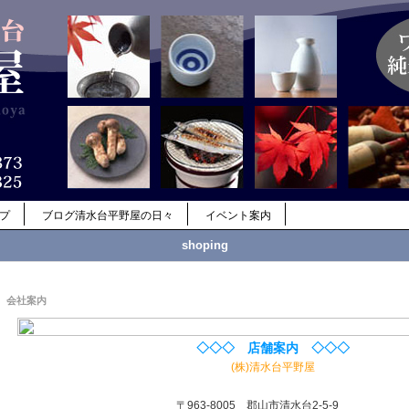
ップ
ブログ清水台平野屋の日々
イベント案内
shoping
会社案内
◇◇◇ 店舗案内 ◇◇◇
(株)清水台平野屋
〒963-8005 郡山市清水台2-5-9