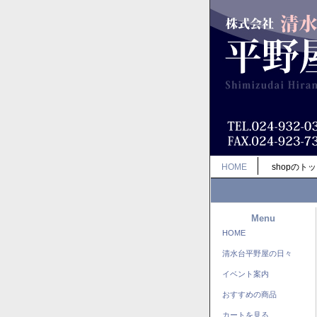
HOME
shopのト
Menu
HOME
清水台平野屋の日々
イベント案内
おすすめの商品
カートを見る