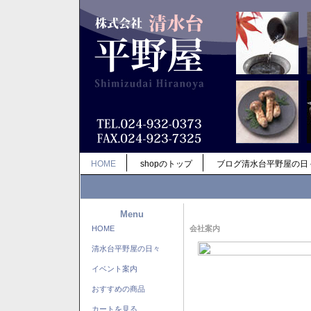
HOME
shopのトップ
ブログ清水台平野屋の日
Menu
HOME
会社案内
清水台平野屋の日々
イベント案内
おすすめの商品
カートを見る