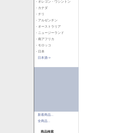
- オレゴン・ワシントン
- カナダ
- チリ
- アルゼンチン
- オーストラリア
- ニュージーランド
- 南アフリカ
- モロッコ
- 日本
日本酒->
新着商品...
全商品...
商品検索