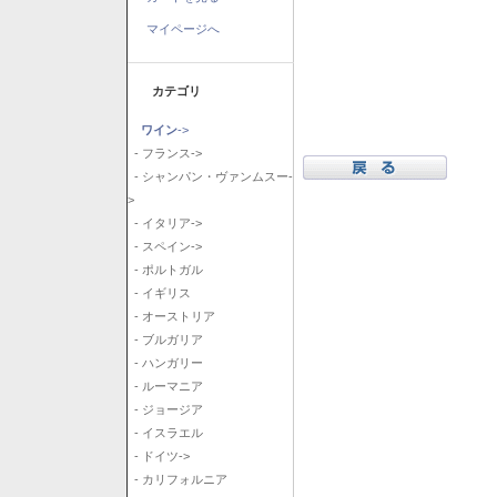
マイページへ
カテゴリ
ワイン
->
- フランス->
- シャンパン・ヴァンムスー-
>
- イタリア->
- スペイン->
- ポルトガル
- イギリス
- オーストリア
- ブルガリア
- ハンガリー
- ルーマニア
- ジョージア
- イスラエル
- ドイツ->
- カリフォルニア