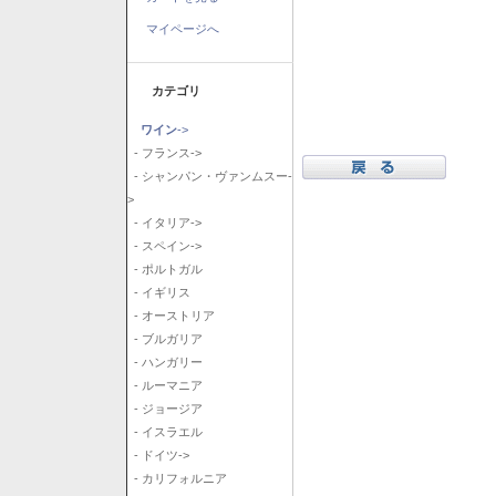
マイページへ
カテゴリ
ワイン
->
- フランス->
- シャンパン・ヴァンムスー-
>
- イタリア->
- スペイン->
- ポルトガル
- イギリス
- オーストリア
- ブルガリア
- ハンガリー
- ルーマニア
- ジョージア
- イスラエル
- ドイツ->
- カリフォルニア