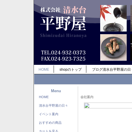
HOME
shopのトップ
ブログ清水台平野屋の日
Menu
HOME
会社案内
清水台平野屋の日々
イベント案内
おすすめの商品
カートを見る