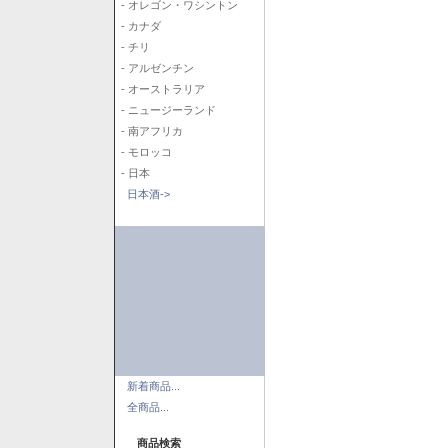
- オレゴン・ワシントン
- カナダ
- チリ
- アルゼンチン
- オーストラリア
- ニュージーランド
- 南アフリカ
- モロッコ
- 日本
日本酒->
新着商品...
全商品...
商品検索