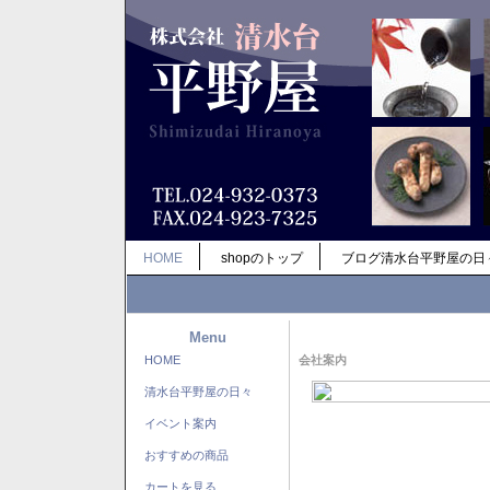
HOME
shopのトップ
ブログ清水台平野屋の日
Menu
HOME
会社案内
清水台平野屋の日々
イベント案内
おすすめの商品
カートを見る