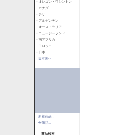
- オレゴン・ワシントン
- カナダ
- チリ
- アルゼンチン
- オーストラリア
- ニュージーランド
- 南アフリカ
- モロッコ
- 日本
日本酒->
新着商品...
全商品...
商品検索