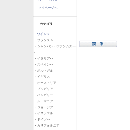
マイページへ
カテゴリ
ワイン
->
- フランス->
- シャンパン・ヴァンムスー-
>
- イタリア->
- スペイン->
- ポルトガル
- イギリス
- オーストリア
- ブルガリア
- ハンガリー
- ルーマニア
- ジョージア
- イスラエル
- ドイツ->
- カリフォルニア