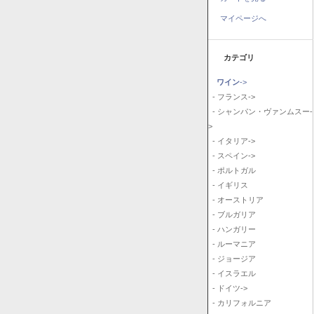
マイページへ
カテゴリ
ワイン
->
- フランス->
- シャンパン・ヴァンムスー-
>
- イタリア->
- スペイン->
- ポルトガル
- イギリス
- オーストリア
- ブルガリア
- ハンガリー
- ルーマニア
- ジョージア
- イスラエル
- ドイツ->
- カリフォルニア