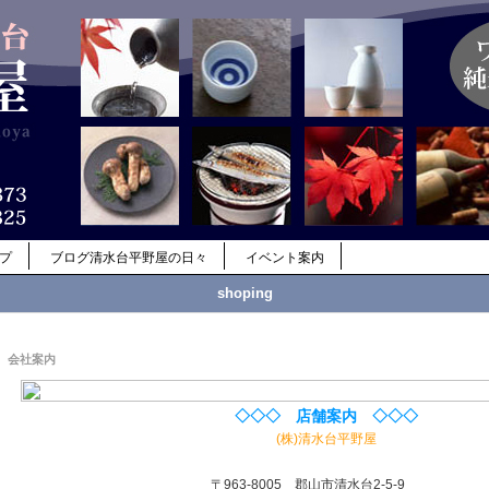
ップ
ブログ清水台平野屋の日々
イベント案内
shoping
会社案内
◇◇◇ 店舗案内 ◇◇◇
(株)清水台平野屋
〒963-8005 郡山市清水台2-5-9