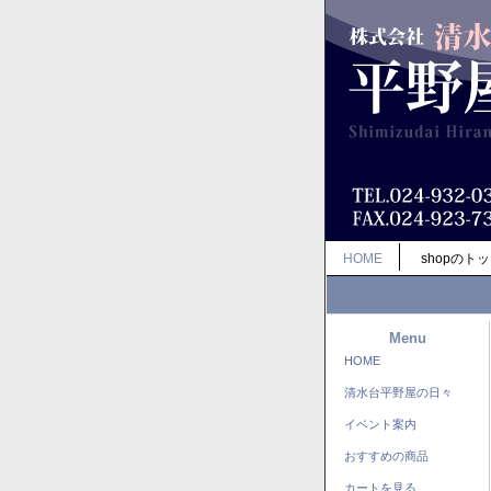
HOME
shopのト
Menu
HOME
清水台平野屋の日々
イベント案内
おすすめの商品
カートを見る