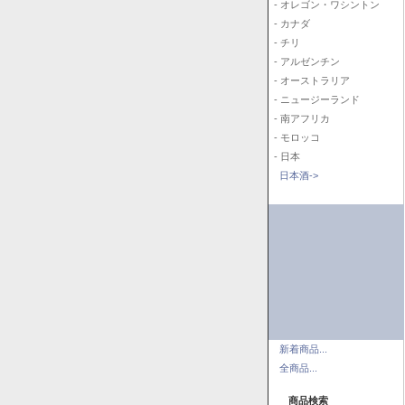
- オレゴン・ワシントン
- カナダ
- チリ
- アルゼンチン
- オーストラリア
- ニュージーランド
- 南アフリカ
- モロッコ
- 日本
日本酒->
新着商品...
全商品...
商品検索