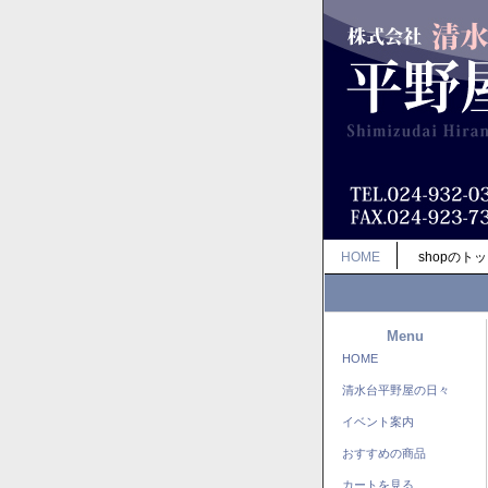
HOME
shopのト
Menu
HOME
清水台平野屋の日々
イベント案内
おすすめの商品
カートを見る