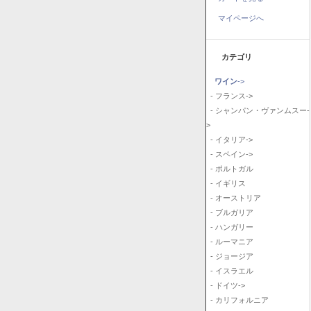
マイページへ
カテゴリ
ワイン
->
- フランス->
- シャンパン・ヴァンムスー-
>
- イタリア->
- スペイン->
- ポルトガル
- イギリス
- オーストリア
- ブルガリア
- ハンガリー
- ルーマニア
- ジョージア
- イスラエル
- ドイツ->
- カリフォルニア