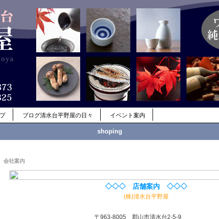
ップ
ブログ清水台平野屋の日々
イベント案内
shoping
会社案内
◇◇◇ 店舗案内 ◇◇◇
(株)清水台平野屋
〒963-8005 郡山市清水台2-5-9