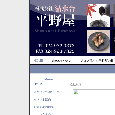
HOME
shopのトップ
ブログ清水台平野屋の日
Menu
HOME
会社案内
清水台平野屋の日々
イベント案内
おすすめの商品
カートを見る