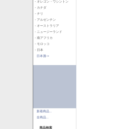
- オレゴン・ワシントン
- カナダ
- チリ
- アルゼンチン
- オーストラリア
- ニュージーランド
- 南アフリカ
- モロッコ
- 日本
日本酒->
新着商品...
全商品...
商品検索