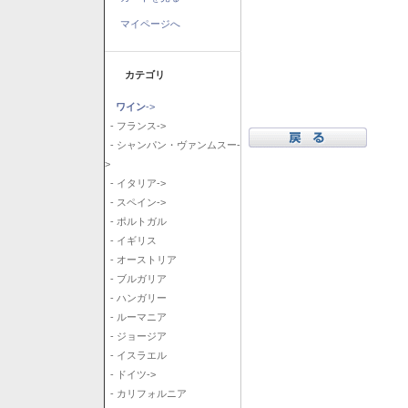
マイページへ
カテゴリ
ワイン
->
- フランス->
- シャンパン・ヴァンムスー-
>
- イタリア->
- スペイン->
- ポルトガル
- イギリス
- オーストリア
- ブルガリア
- ハンガリー
- ルーマニア
- ジョージア
- イスラエル
- ドイツ->
- カリフォルニア