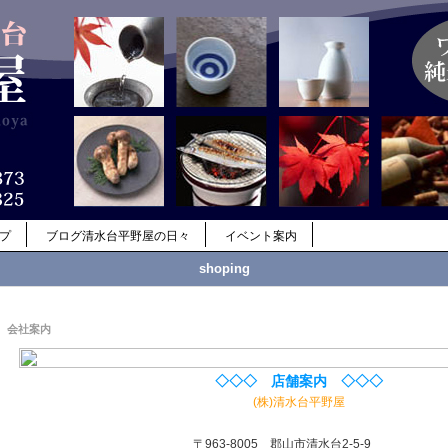
ップ
ブログ清水台平野屋の日々
イベント案内
shoping
会社案内
◇◇◇ 店舗案内 ◇◇◇
(株)清水台平野屋
〒963-8005 郡山市清水台2-5-9