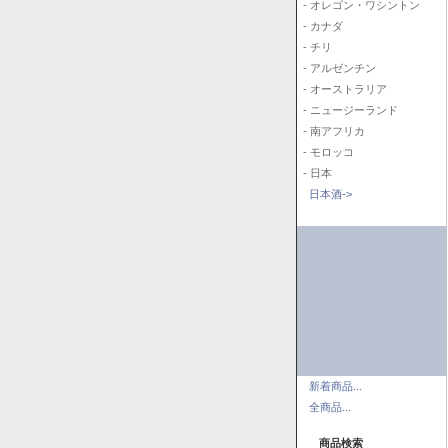
- オレゴン・ワシントン
- カナダ
- チリ
- アルゼンチン
- オーストラリア
- ニュージーランド
- 南アフリカ
- モロッコ
- 日本
日本酒->
新着商品...
全商品...
商品検索