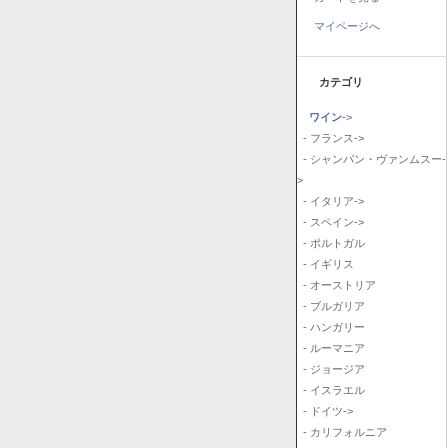
マイページへ
カテゴリ
ワイン
->
- フランス->
- シャンパン・ヴァンムスー-
>
- イタリア->
- スペイン->
- ポルトガル
- イギリス
- オーストリア
- ブルガリア
- ハンガリー
- ルーマニア
- ジョージア
- イスラエル
- ドイツ->
- カリフォルニア