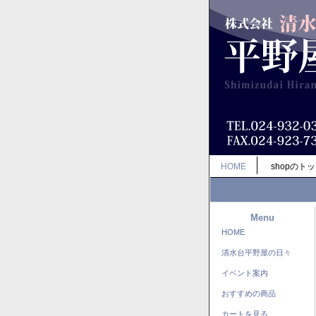
HOME
shopのト
Menu
HOME
清水台平野屋の日々
イベント案内
おすすめの商品
カートを見る