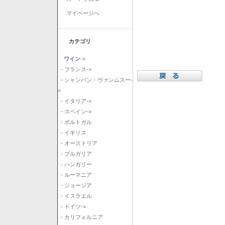
マイページへ
カテゴリ
ワイン
->
- フランス->
- シャンパン・ヴァンムスー-
>
- イタリア->
- スペイン->
- ポルトガル
- イギリス
- オーストリア
- ブルガリア
- ハンガリー
- ルーマニア
- ジョージア
- イスラエル
- ドイツ->
- カリフォルニア