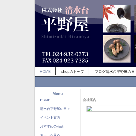
HOME
shopのトップ
ブログ清水台平野屋の日
Menu
HOME
会社案内
清水台平野屋の日々
イベント案内
おすすめの商品
カートを見る