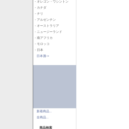
- オレゴン・ワシントン
- カナダ
- チリ
- アルゼンチン
- オーストラリア
- ニュージーランド
- 南アフリカ
- モロッコ
- 日本
日本酒->
新着商品...
全商品...
商品検索