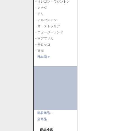
- オレゴン・ワシントン
- カナダ
- チリ
- アルゼンチン
- オーストラリア
- ニュージーランド
- 南アフリカ
- モロッコ
- 日本
日本酒->
新着商品...
全商品...
商品検索