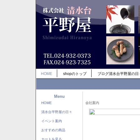
HOME
shopのトップ
ブログ清水台平野屋の日
Menu
HOME
会社案内
清水台平野屋の日々
イベント案内
おすすめの商品
カートを見る