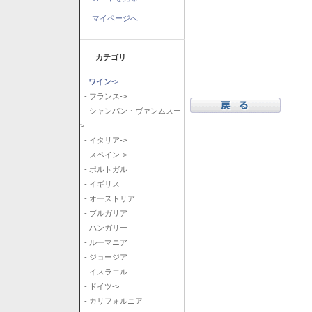
マイページへ
カテゴリ
ワイン
->
- フランス->
- シャンパン・ヴァンムスー-
>
- イタリア->
- スペイン->
- ポルトガル
- イギリス
- オーストリア
- ブルガリア
- ハンガリー
- ルーマニア
- ジョージア
- イスラエル
- ドイツ->
- カリフォルニア