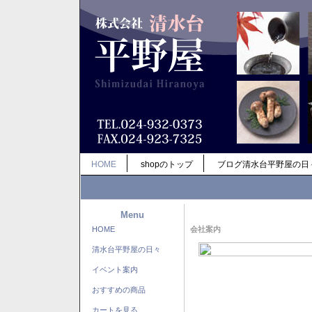
HOME
shopのトップ
ブログ清水台平野屋の日
Menu
HOME
会社案内
清水台平野屋の日々
イベント案内
おすすめの商品
カートを見る