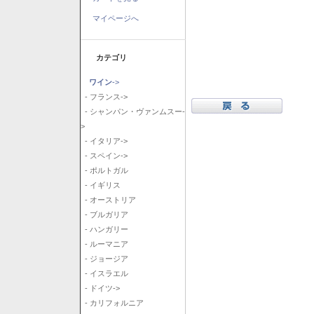
マイページへ
カテゴリ
ワイン
->
- フランス->
- シャンパン・ヴァンムスー-
>
- イタリア->
- スペイン->
- ポルトガル
- イギリス
- オーストリア
- ブルガリア
- ハンガリー
- ルーマニア
- ジョージア
- イスラエル
- ドイツ->
- カリフォルニア