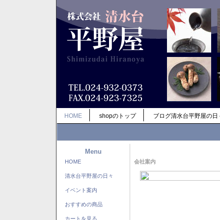
HOME
shopのトップ
ブログ清水台平野屋の日
Menu
HOME
会社案内
清水台平野屋の日々
イベント案内
おすすめの商品
カートを見る