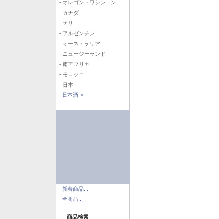
- オレゴン・ワシントン
- カナダ
- チリ
- アルゼンチン
- オーストラリア
- ニュージーランド
- 南アフリカ
- モロッコ
- 日本
日本酒->
新着商品...
全商品...
商品検索