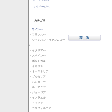
マイページへ
カテゴリ
ワイン
->
- フランス->
- シャンパン・ヴァンムスー-
>
- イタリア->
- スペイン->
- ポルトガル
- イギリス
- オーストリア
- ブルガリア
- ハンガリー
- ルーマニア
- ジョージア
- イスラエル
- ドイツ->
- カリフォルニア