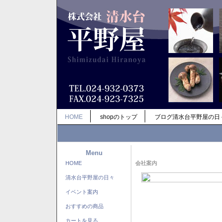
HOME
shopのトップ
ブログ清水台平野屋の日
Menu
HOME
会社案内
清水台平野屋の日々
イベント案内
おすすめの商品
カートを見る