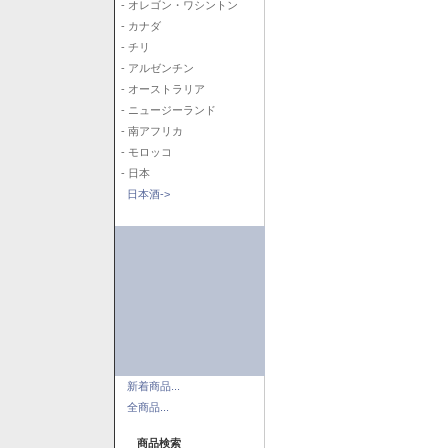
- オレゴン・ワシントン
- カナダ
- チリ
- アルゼンチン
- オーストラリア
- ニュージーランド
- 南アフリカ
- モロッコ
- 日本
日本酒->
新着商品...
全商品...
商品検索