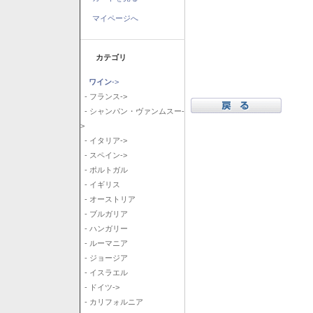
マイページへ
カテゴリ
ワイン
->
- フランス->
- シャンパン・ヴァンムスー-
>
- イタリア->
- スペイン->
- ポルトガル
- イギリス
- オーストリア
- ブルガリア
- ハンガリー
- ルーマニア
- ジョージア
- イスラエル
- ドイツ->
- カリフォルニア