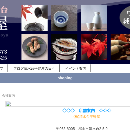
ップ
ブログ清水台平野屋の日々
イベント案内
shoping
会社案内
◇◇◇ 店舗案内 ◇◇◇
(株)清水台平野屋
〒963-8005 郡山市清水台2-5-9