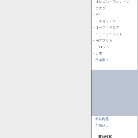
- オレゴン・ワシントン
- カナダ
- チリ
- アルゼンチン
- オーストラリア
- ニュージーランド
- 南アフリカ
- モロッコ
- 日本
日本酒->
新着商品...
全商品...
商品検索