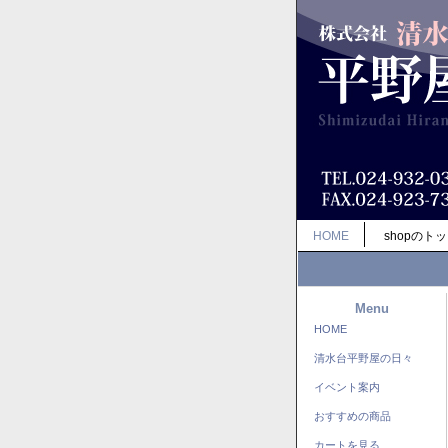
HOME
shopのト
Menu
HOME
清水台平野屋の日々
イベント案内
おすすめの商品
カートを見る