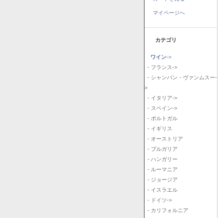
マイページへ
カテゴリ
ワイン
->
- フランス->
- シャンパン・ヴァンムスー-
>
- イタリア->
- スペイン->
- ポルトガル
- イギリス
- オーストリア
- ブルガリア
- ハンガリー
- ルーマニア
- ジョージア
- イスラエル
- ドイツ->
- カリフォルニア