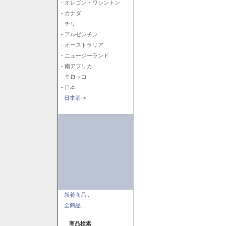
- オレゴン・ワシントン
- カナダ
- チリ
- アルゼンチン
- オーストラリア
- ニュージーランド
- 南アフリカ
- モロッコ
- 日本
日本酒->
新着商品...
全商品...
商品検索