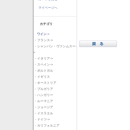
マイページへ
カテゴリ
ワイン
->
- フランス->
- シャンパン・ヴァンムスー-
>
- イタリア->
- スペイン->
- ポルトガル
- イギリス
- オーストリア
- ブルガリア
- ハンガリー
- ルーマニア
- ジョージア
- イスラエル
- ドイツ->
- カリフォルニア