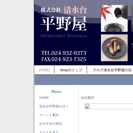
HOME
shopのトップ
ブログ清水台平野屋の日
Menu
HOME
会社案内
清水台平野屋の日々
イベント案内
おすすめの商品
カートを見る