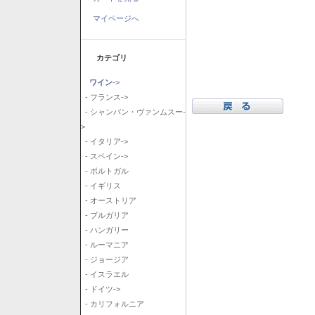
マイページへ
カテゴリ
ワイン
->
- フランス->
- シャンパン・ヴァンムスー-
>
- イタリア->
- スペイン->
- ポルトガル
- イギリス
- オーストリア
- ブルガリア
- ハンガリー
- ルーマニア
- ジョージア
- イスラエル
- ドイツ->
- カリフォルニア