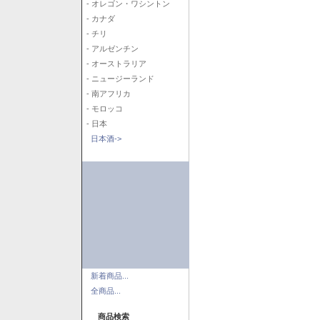
- オレゴン・ワシントン
- カナダ
- チリ
- アルゼンチン
- オーストラリア
- ニュージーランド
- 南アフリカ
- モロッコ
- 日本
日本酒->
新着商品...
全商品...
商品検索