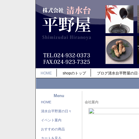
HOME
shopのトップ
ブログ清水台平野屋の日
Menu
HOME
会社案内
清水台平野屋の日々
イベント案内
おすすめの商品
カートを見る