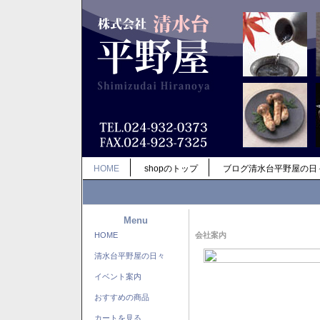
HOME
shopのトップ
ブログ清水台平野屋の日
Menu
HOME
会社案内
清水台平野屋の日々
イベント案内
おすすめの商品
カートを見る