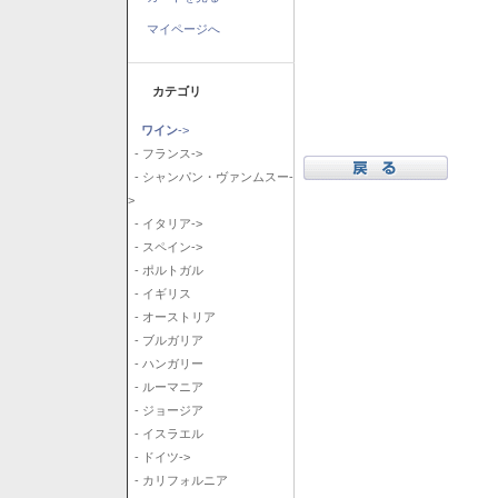
マイページへ
カテゴリ
ワイン
->
- フランス->
- シャンパン・ヴァンムスー-
>
- イタリア->
- スペイン->
- ポルトガル
- イギリス
- オーストリア
- ブルガリア
- ハンガリー
- ルーマニア
- ジョージア
- イスラエル
- ドイツ->
- カリフォルニア