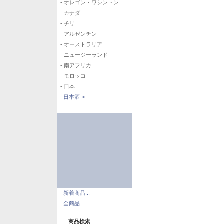
- オレゴン・ワシントン
- カナダ
- チリ
- アルゼンチン
- オーストラリア
- ニュージーランド
- 南アフリカ
- モロッコ
- 日本
日本酒->
新着商品...
全商品...
商品検索