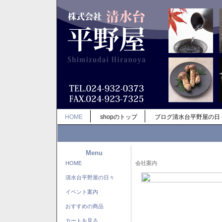
HOME
shopのトップ
ブログ清水台平野屋の日
Menu
HOME
会社案内
清水台平野屋の日々
イベント案内
おすすめの商品
カートを見る