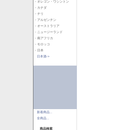
- オレゴン・ワシントン
- カナダ
- チリ
- アルゼンチン
- オーストラリア
- ニュージーランド
- 南アフリカ
- モロッコ
- 日本
日本酒->
新着商品...
全商品...
商品検索