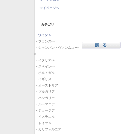
マイページへ
カテゴリ
ワイン
->
- フランス->
- シャンパン・ヴァンムスー-
>
- イタリア->
- スペイン->
- ポルトガル
- イギリス
- オーストリア
- ブルガリア
- ハンガリー
- ルーマニア
- ジョージア
- イスラエル
- ドイツ->
- カリフォルニア