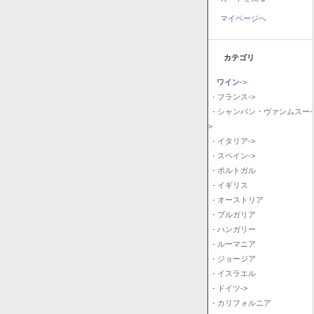
マイページへ
カテゴリ
ワイン
->
- フランス->
- シャンパン・ヴァンムスー-
>
- イタリア->
- スペイン->
- ポルトガル
- イギリス
- オーストリア
- ブルガリア
- ハンガリー
- ルーマニア
- ジョージア
- イスラエル
- ドイツ->
- カリフォルニア