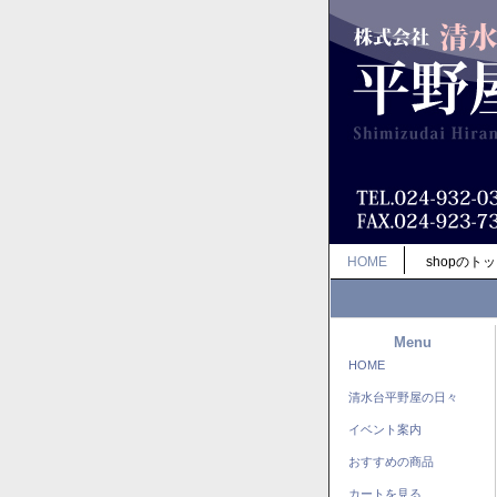
HOME
shopのト
Menu
HOME
清水台平野屋の日々
イベント案内
おすすめの商品
カートを見る