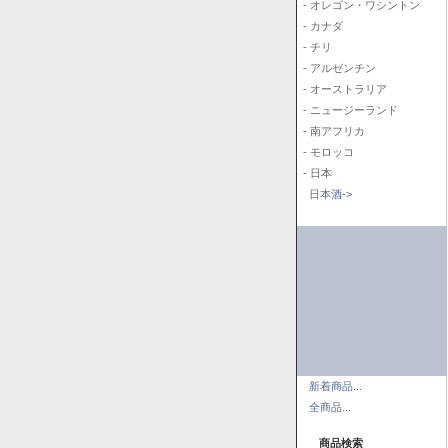
- オレゴン・ワシントン
- カナダ
- チリ
- アルゼンチン
- オーストラリア
- ニュージーランド
- 南アフリカ
- モロッコ
- 日本
日本酒->
新着商品...
全商品...
商品検索