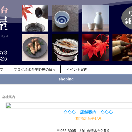
ップ
ブログ清水台平野屋の日々
イベント案内
shoping
会社案内
◇◇◇ 店舗案内 ◇◇◇
(株)清水台平野屋
〒963-8005 郡山市清水台2-5-9