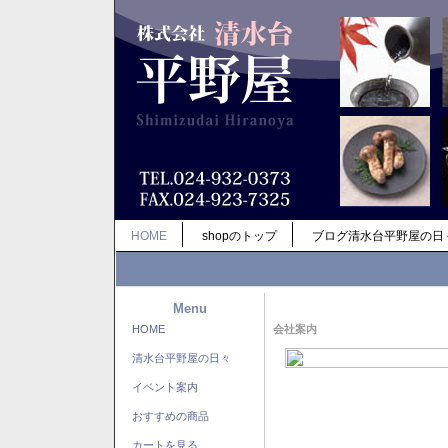
HOME
shopのトップ
ブログ清水台平野屋の日
Menu
HOME
会社案内
清水台平野屋の日々
イベント案内
おすすめの商品
カートを見る