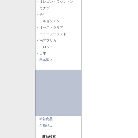
- オレゴン・ワシントン
- カナダ
- チリ
- アルゼンチン
- オーストラリア
- ニュージーランド
- 南アフリカ
- モロッコ
- 日本
日本酒->
新着商品...
全商品...
商品検索