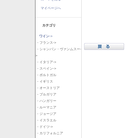
マイページへ
カテゴリ
ワイン
->
- フランス->
- シャンパン・ヴァンムスー-
>
- イタリア->
- スペイン->
- ポルトガル
- イギリス
- オーストリア
- ブルガリア
- ハンガリー
- ルーマニア
- ジョージア
- イスラエル
- ドイツ->
- カリフォルニア