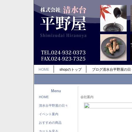
HOME
shopのトップ
ブログ清水台平野屋の日
Menu
HOME
会社案内
清水台平野屋の日々
イベント案内
おすすめの商品
カートを見る