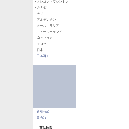
- オレゴン・ワシントン
- カナダ
- チリ
- アルゼンチン
- オーストラリア
- ニュージーランド
- 南アフリカ
- モロッコ
- 日本
日本酒->
新着商品...
全商品...
商品検索