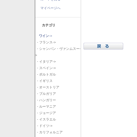
マイページへ
カテゴリ
ワイン
->
- フランス->
- シャンパン・ヴァンムスー-
>
- イタリア->
- スペイン->
- ポルトガル
- イギリス
- オーストリア
- ブルガリア
- ハンガリー
- ルーマニア
- ジョージア
- イスラエル
- ドイツ->
- カリフォルニア