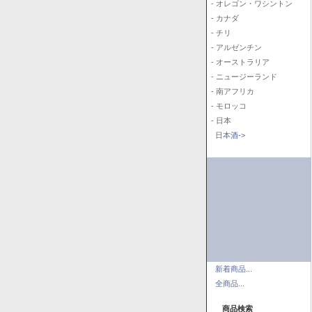
- オレゴン・ワシントン
- カナダ
- チリ
- アルゼンチン
- オーストラリア
- ニュージーランド
- 南アフリカ
- モロッコ
- 日本
日本酒->
新着商品...
全商品...
商品検索