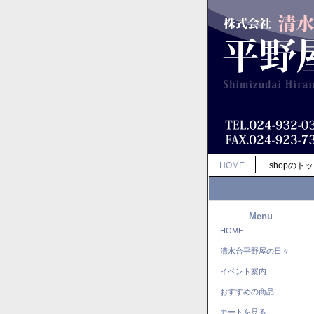
HOME
shopのト
Menu
HOME
清水台平野屋の日々
イベント案内
おすすめの商品
カートを見る