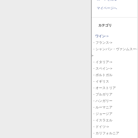
マイページへ
カテゴリ
ワイン
->
- フランス->
- シャンパン・ヴァンムスー-
>
- イタリア->
- スペイン->
- ポルトガル
- イギリス
- オーストリア
- ブルガリア
- ハンガリー
- ルーマニア
- ジョージア
- イスラエル
- ドイツ->
- カリフォルニア