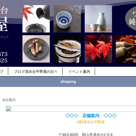
ップ
ブログ清水台平野屋の日々
イベント案内
shoping
会社案内
◇◇◇ 店舗案内 ◇◇◇
(株)清水台平野屋
〒963-8005 郡山市清水台2-5-9