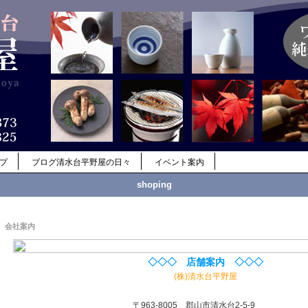
ップ
ブログ清水台平野屋の日々
イベント案内
shoping
会社案内
◇◇◇ 店舗案内 ◇◇◇
(株)清水台平野屋
〒963-8005 郡山市清水台2-5-9