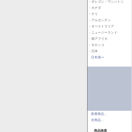
- オレゴン・ワシントン
- カナダ
- チリ
- アルゼンチン
- オーストラリア
- ニュージーランド
- 南アフリカ
- モロッコ
- 日本
日本酒->
新着商品...
全商品...
商品検索