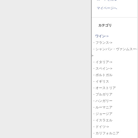
マイページへ
カテゴリ
ワイン
->
- フランス->
- シャンパン・ヴァンムスー-
>
- イタリア->
- スペイン->
- ポルトガル
- イギリス
- オーストリア
- ブルガリア
- ハンガリー
- ルーマニア
- ジョージア
- イスラエル
- ドイツ->
- カリフォルニア