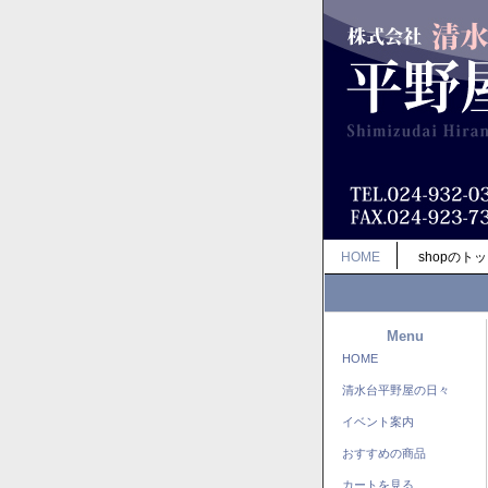
HOME
shopのト
Menu
HOME
清水台平野屋の日々
イベント案内
おすすめの商品
カートを見る