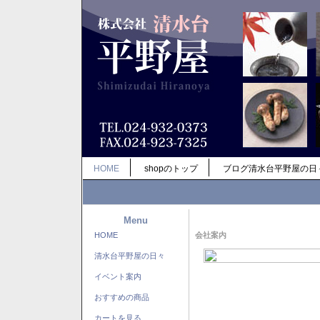
HOME
shopのトップ
ブログ清水台平野屋の日
Menu
HOME
会社案内
清水台平野屋の日々
イベント案内
おすすめの商品
カートを見る