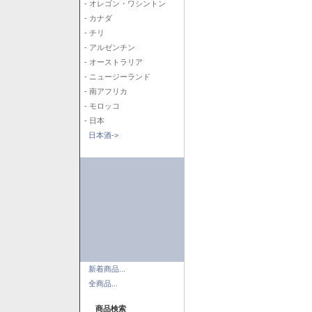
- オレゴン・ワシントン
- カナダ
- チリ
- アルゼンチン
- オーストラリア
- ニュージーランド
- 南アフリカ
- モロッコ
- 日本
日本酒->
新着商品...
全商品...
商品検索