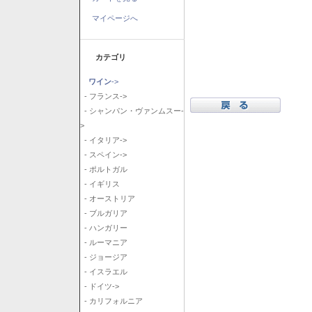
マイページへ
カテゴリ
ワイン
->
- フランス->
- シャンパン・ヴァンムスー-
>
- イタリア->
- スペイン->
- ポルトガル
- イギリス
- オーストリア
- ブルガリア
- ハンガリー
- ルーマニア
- ジョージア
- イスラエル
- ドイツ->
- カリフォルニア