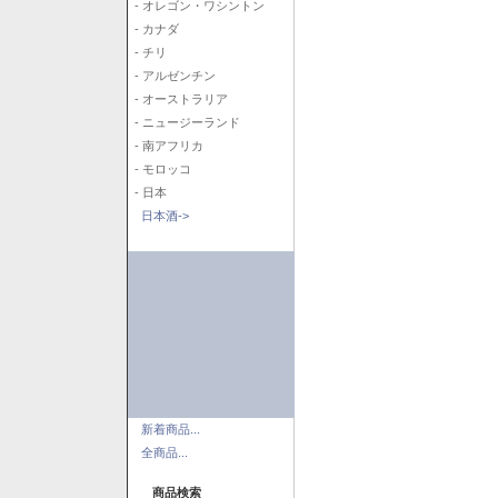
- オレゴン・ワシントン
- カナダ
- チリ
- アルゼンチン
- オーストラリア
- ニュージーランド
- 南アフリカ
- モロッコ
- 日本
日本酒->
新着商品...
全商品...
商品検索