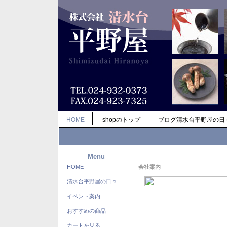
HOME
shopのトップ
ブログ清水台平野屋の日
Menu
HOME
会社案内
清水台平野屋の日々
イベント案内
おすすめの商品
カートを見る