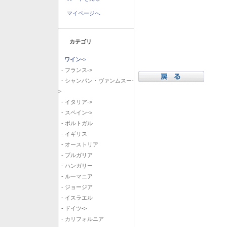
マイページへ
カテゴリ
ワイン
->
- フランス->
- シャンパン・ヴァンムスー-
>
- イタリア->
- スペイン->
- ポルトガル
- イギリス
- オーストリア
- ブルガリア
- ハンガリー
- ルーマニア
- ジョージア
- イスラエル
- ドイツ->
- カリフォルニア