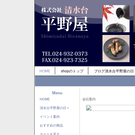
HOME
shopのトップ
ブログ清水台平野屋の日
Menu
HOME
会社案内
清水台平野屋の日々
イベント案内
おすすめの商品
カートを見る