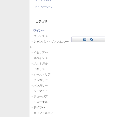
マイページへ
カテゴリ
ワイン
->
- フランス->
- シャンパン・ヴァンムスー-
>
- イタリア->
- スペイン->
- ポルトガル
- イギリス
- オーストリア
- ブルガリア
- ハンガリー
- ルーマニア
- ジョージア
- イスラエル
- ドイツ->
- カリフォルニア