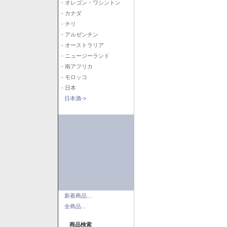
- オレゴン・ワシントン
- カナダ
- チリ
- アルゼンチン
- オーストラリア
- ニュージーランド
- 南アフリカ
- モロッコ
- 日本
日本酒->
新着商品...
全商品...
商品検索