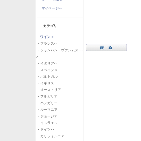
マイページへ
カテゴリ
ワイン
->
- フランス->
- シャンパン・ヴァンムスー-
>
- イタリア->
- スペイン->
- ポルトガル
- イギリス
- オーストリア
- ブルガリア
- ハンガリー
- ルーマニア
- ジョージア
- イスラエル
- ドイツ->
- カリフォルニア