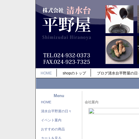
HOME
shopのトップ
ブログ清水台平野屋の日
Menu
HOME
会社案内
清水台平野屋の日々
イベント案内
おすすめの商品
カートを見る