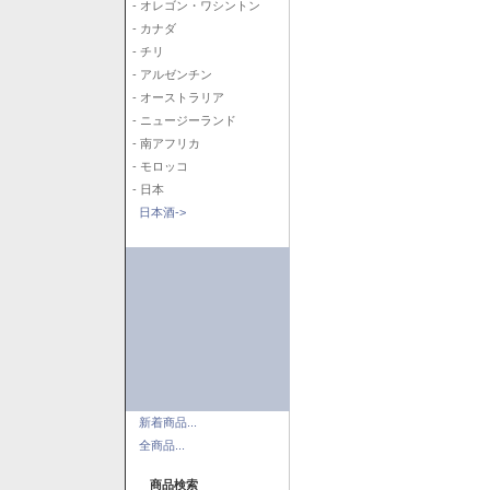
- オレゴン・ワシントン
- カナダ
- チリ
- アルゼンチン
- オーストラリア
- ニュージーランド
- 南アフリカ
- モロッコ
- 日本
日本酒->
新着商品...
全商品...
商品検索