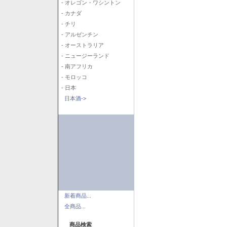
- オレゴン・ワシントン
- カナダ
- チリ
- アルゼンチン
- オーストラリア
- ニュージーランド
- 南アフリカ
- モロッコ
- 日本
日本酒->
新着商品...
全商品...
商品検索