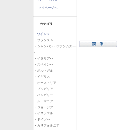
マイページへ
カテゴリ
ワイン
->
- フランス->
- シャンパン・ヴァンムスー-
>
- イタリア->
- スペイン->
- ポルトガル
- イギリス
- オーストリア
- ブルガリア
- ハンガリー
- ルーマニア
- ジョージア
- イスラエル
- ドイツ->
- カリフォルニア