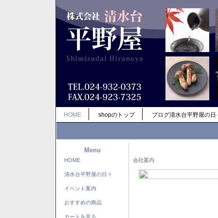
HOME
shopのトップ
ブログ清水台平野屋の日
Menu
HOME
会社案内
清水台平野屋の日々
イベント案内
おすすめの商品
カートを見る