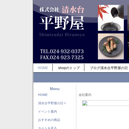
HOME
shopのトップ
ブログ清水台平野屋の日
Menu
HOME
会社案内
清水台平野屋の日々
イベント案内
おすすめの商品
カートを見る