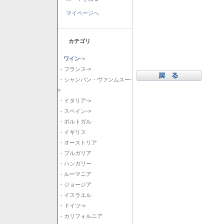
マイページへ
カテゴリ
ワイン
->
- フランス->
- シャンパン・ヴァンムスー-
>
- イタリア->
- スペイン->
- ポルトガル
- イギリス
- オーストリア
- ブルガリア
- ハンガリー
- ルーマニア
- ジョージア
- イスラエル
- ドイツ->
- カリフォルニア