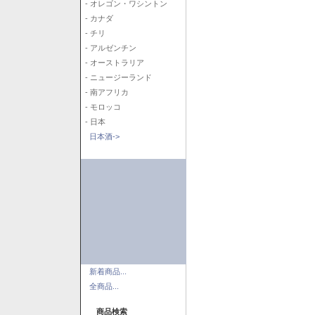
- オレゴン・ワシントン
- カナダ
- チリ
- アルゼンチン
- オーストラリア
- ニュージーランド
- 南アフリカ
- モロッコ
- 日本
日本酒->
新着商品...
全商品...
商品検索