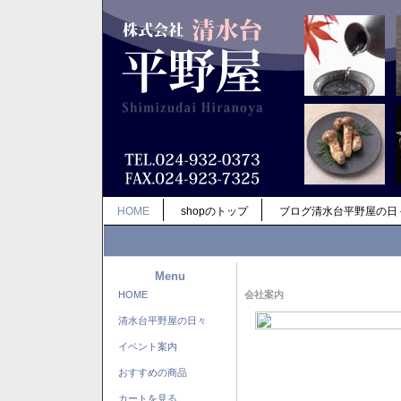
HOME
shopのトップ
ブログ清水台平野屋の日
Menu
HOME
会社案内
清水台平野屋の日々
イベント案内
おすすめの商品
カートを見る