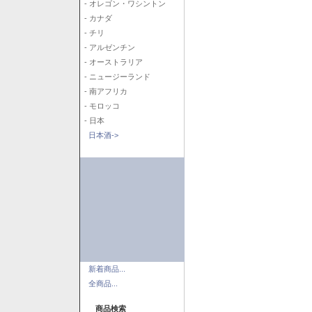
- オレゴン・ワシントン
- カナダ
- チリ
- アルゼンチン
- オーストラリア
- ニュージーランド
- 南アフリカ
- モロッコ
- 日本
日本酒->
新着商品...
全商品...
商品検索