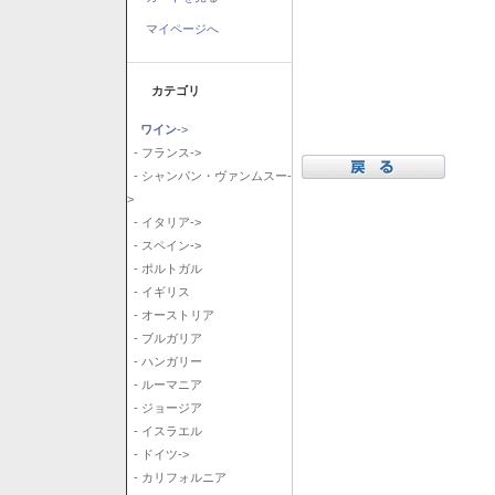
マイページへ
カテゴリ
ワイン
->
- フランス->
- シャンパン・ヴァンムスー-
>
- イタリア->
- スペイン->
- ポルトガル
- イギリス
- オーストリア
- ブルガリア
- ハンガリー
- ルーマニア
- ジョージア
- イスラエル
- ドイツ->
- カリフォルニア