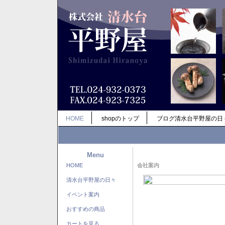
HOME
shopのトップ
ブログ清水台平野屋の日
Menu
HOME
会社案内
清水台平野屋の日々
イベント案内
おすすめの商品
カートを見る