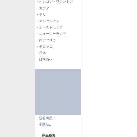
- オレゴン・ワシントン
- カナダ
- チリ
- アルゼンチン
- オーストラリア
- ニュージーランド
- 南アフリカ
- モロッコ
- 日本
日本酒->
新着商品...
全商品...
商品検索