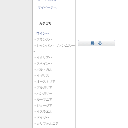
マイページへ
カテゴリ
ワイン
->
- フランス->
- シャンパン・ヴァンムスー-
>
- イタリア->
- スペイン->
- ポルトガル
- イギリス
- オーストリア
- ブルガリア
- ハンガリー
- ルーマニア
- ジョージア
- イスラエル
- ドイツ->
- カリフォルニア