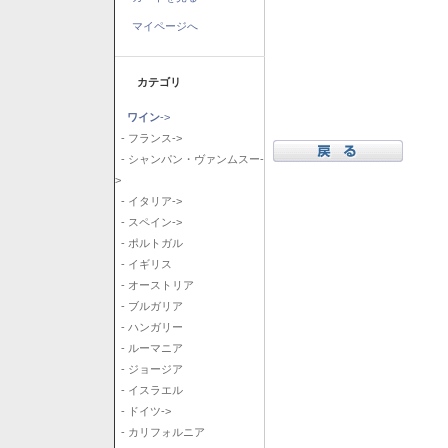
マイページへ
カテゴリ
ワイン
->
- フランス->
- シャンパン・ヴァンムスー-
>
- イタリア->
- スペイン->
- ポルトガル
- イギリス
- オーストリア
- ブルガリア
- ハンガリー
- ルーマニア
- ジョージア
- イスラエル
- ドイツ->
- カリフォルニア