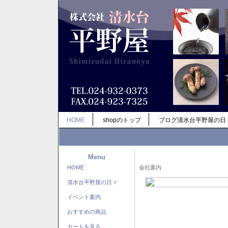
HOME
shopのトップ
ブログ清水台平野屋の日
Menu
HOME
会社案内
清水台平野屋の日々
イベント案内
おすすめの商品
カートを見る