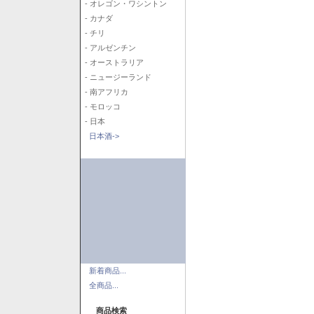
- オレゴン・ワシントン
- カナダ
- チリ
- アルゼンチン
- オーストラリア
- ニュージーランド
- 南アフリカ
- モロッコ
- 日本
日本酒->
新着商品...
全商品...
商品検索