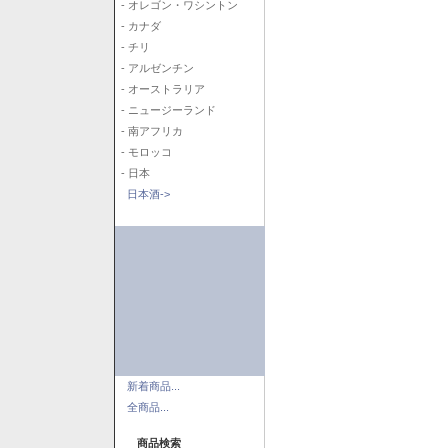
- オレゴン・ワシントン
- カナダ
- チリ
- アルゼンチン
- オーストラリア
- ニュージーランド
- 南アフリカ
- モロッコ
- 日本
日本酒->
新着商品...
全商品...
商品検索