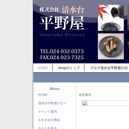
HOME
shopのトップ
ブログ清水台平野屋の日
Menu
HOME
会社案内
清水台平野屋の日々
イベント案内
おすすめの商品
カートを見る