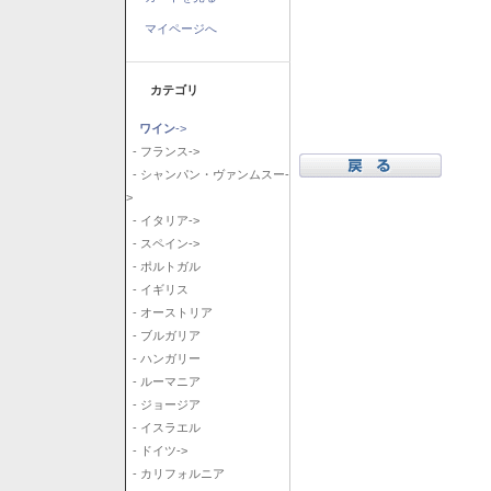
マイページへ
カテゴリ
ワイン
->
- フランス->
- シャンパン・ヴァンムスー-
>
- イタリア->
- スペイン->
- ポルトガル
- イギリス
- オーストリア
- ブルガリア
- ハンガリー
- ルーマニア
- ジョージア
- イスラエル
- ドイツ->
- カリフォルニア