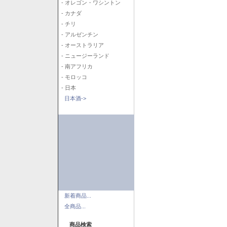
- オレゴン・ワシントン
- カナダ
- チリ
- アルゼンチン
- オーストラリア
- ニュージーランド
- 南アフリカ
- モロッコ
- 日本
日本酒->
新着商品...
全商品...
商品検索