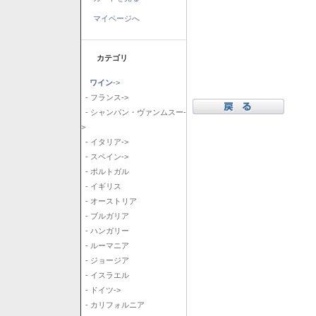
マイページへ
カテゴリ
ワイン
->
- フランス->
- シャンパン・ヴァンムスー-
>
- イタリア->
- スペイン->
- ポルトガル
- イギリス
- オーストリア
- ブルガリア
- ハンガリー
- ルーマニア
- ジョージア
- イスラエル
- ドイツ->
- カリフォルニア