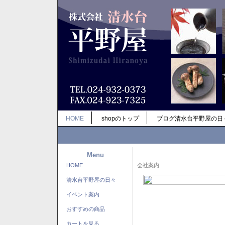
HOME
shopのトップ
ブログ清水台平野屋の日
Menu
HOME
会社案内
清水台平野屋の日々
イベント案内
おすすめの商品
カートを見る