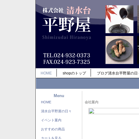
HOME
shopのトップ
ブログ清水台平野屋の日
Menu
HOME
会社案内
清水台平野屋の日々
イベント案内
おすすめの商品
カートを見る