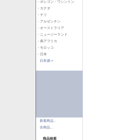
- オレゴン・ワシントン
- カナダ
- チリ
- アルゼンチン
- オーストラリア
- ニュージーランド
- 南アフリカ
- モロッコ
- 日本
日本酒->
新着商品...
全商品...
商品検索