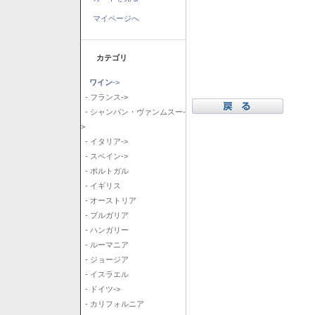
マイページへ
カテゴリ
ワイン
->
- フランス->
- シャンパン・ヴァンムスー-
>
- イタリア->
- スペイン->
- ポルトガル
- イギリス
- オーストリア
- ブルガリア
- ハンガリー
- ルーマニア
- ジョージア
- イスラエル
- ドイツ->
- カリフォルニア