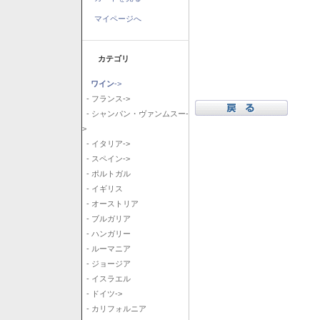
マイページへ
カテゴリ
ワイン
->
- フランス->
- シャンパン・ヴァンムスー-
>
- イタリア->
- スペイン->
- ポルトガル
- イギリス
- オーストリア
- ブルガリア
- ハンガリー
- ルーマニア
- ジョージア
- イスラエル
- ドイツ->
- カリフォルニア