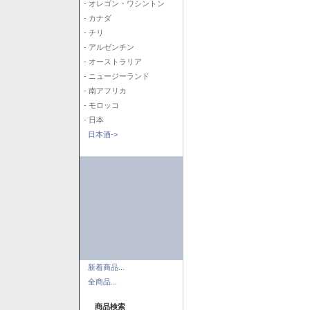
- オレゴン・ワシントン
- カナダ
- チリ
- アルゼンチン
- オーストラリア
- ニュージーランド
- 南アフリカ
- モロッコ
- 日本
日本酒->
新着商品...
全商品...
商品検索