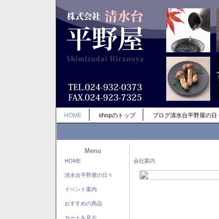
HOME
shopのトップ
ブログ清水台平野屋の日
Menu
HOME
会社案内
清水台平野屋の日々
イベント案内
おすすめの商品
カートを見る