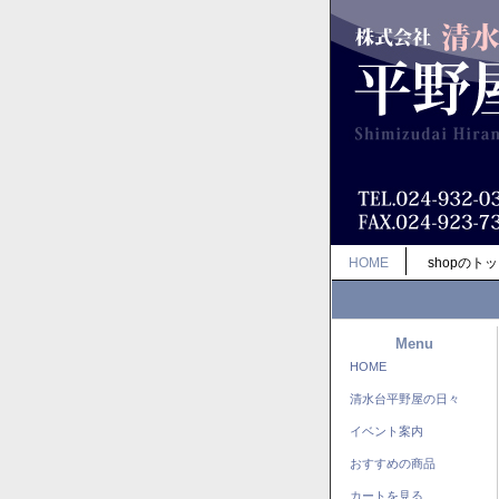
HOME
shopのト
Menu
HOME
清水台平野屋の日々
イベント案内
おすすめの商品
カートを見る