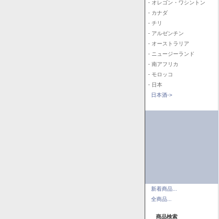
- オレゴン・ワシントン
- カナダ
- チリ
- アルゼンチン
- オーストラリア
- ニュージーランド
- 南アフリカ
- モロッコ
- 日本
日本酒->
新着商品...
全商品...
商品検索