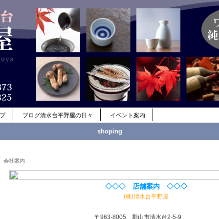
ップ
ブログ清水台平野屋の日々
イベント案内
shoping
会社案内
◇◇◇ 店舗案内 ◇◇◇
(株)清水台平野屋
〒963-8005 郡山市清水台2-5-9