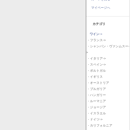
マイページへ
カテゴリ
ワイン
->
- フランス->
- シャンパン・ヴァンムスー-
>
- イタリア->
- スペイン->
- ポルトガル
- イギリス
- オーストリア
- ブルガリア
- ハンガリー
- ルーマニア
- ジョージア
- イスラエル
- ドイツ->
- カリフォルニア