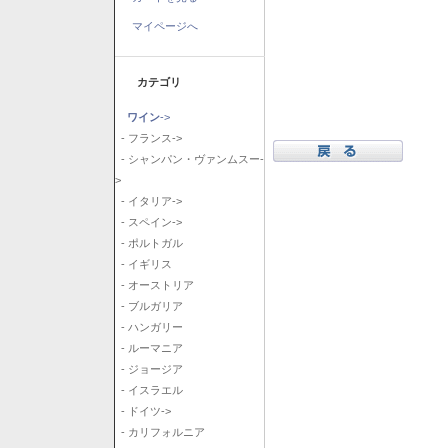
マイページへ
カテゴリ
ワイン
->
- フランス->
- シャンパン・ヴァンムスー-
>
- イタリア->
- スペイン->
- ポルトガル
- イギリス
- オーストリア
- ブルガリア
- ハンガリー
- ルーマニア
- ジョージア
- イスラエル
- ドイツ->
- カリフォルニア