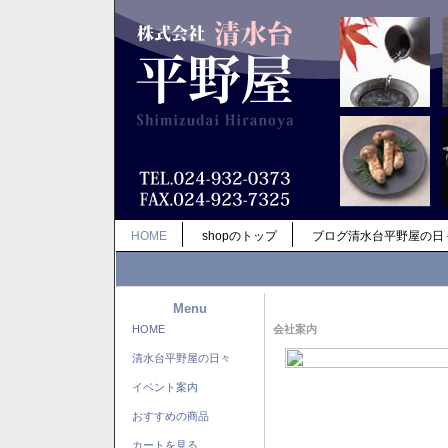
HOME
shopのトップ
ブログ清水台平野屋の日
Menu
HOME
会社案内
清水台平野屋の日々
イベント案内
おすすめの商品
カートを見る