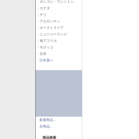
- オレゴン・ワシントン
- カナダ
- チリ
- アルゼンチン
- オーストラリア
- ニュージーランド
- 南アフリカ
- モロッコ
- 日本
日本酒->
新着商品...
全商品...
商品検索