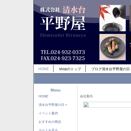
HOME
shopのトップ
ブログ清水台平野屋の日
Menu
HOME
会社案内
清水台平野屋の日々
イベント案内
おすすめの商品
カートを見る