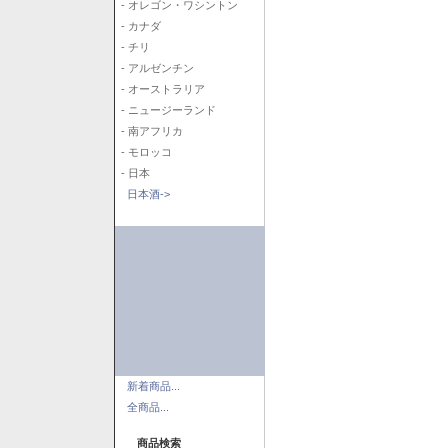
- オレゴン・ワシントン
- カナダ
- チリ
- アルゼンチン
- オーストラリア
- ニュージーランド
- 南アフリカ
- モロッコ
- 日本
日本酒->
新着商品...
全商品...
商品検索