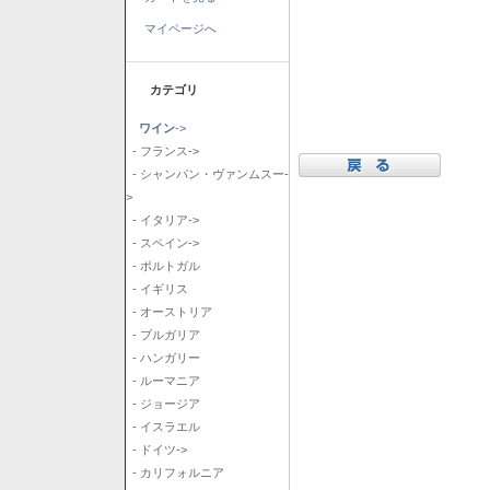
マイページへ
カテゴリ
ワイン
->
- フランス->
- シャンパン・ヴァンムスー-
>
- イタリア->
- スペイン->
- ポルトガル
- イギリス
- オーストリア
- ブルガリア
- ハンガリー
- ルーマニア
- ジョージア
- イスラエル
- ドイツ->
- カリフォルニア