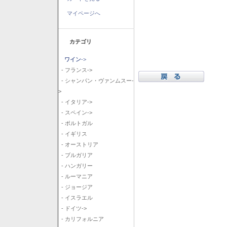
マイページへ
カテゴリ
ワイン
->
- フランス->
- シャンパン・ヴァンムスー-
>
- イタリア->
- スペイン->
- ポルトガル
- イギリス
- オーストリア
- ブルガリア
- ハンガリー
- ルーマニア
- ジョージア
- イスラエル
- ドイツ->
- カリフォルニア