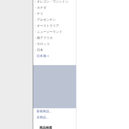
- オレゴン・ワシントン
- カナダ
- チリ
- アルゼンチン
- オーストラリア
- ニュージーランド
- 南アフリカ
- モロッコ
- 日本
日本酒->
新着商品...
全商品...
商品検索