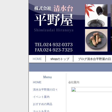
HOME
shopのトップ
ブログ清水台平野屋の日
Menu
HOME
会社案内
清水台平野屋の日々
イベント案内
おすすめの商品
カートを見る