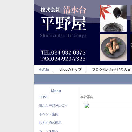
HOME
shopのトップ
ブログ清水台平野屋の日
Menu
HOME
会社案内
清水台平野屋の日々
イベント案内
おすすめの商品
カートを見る