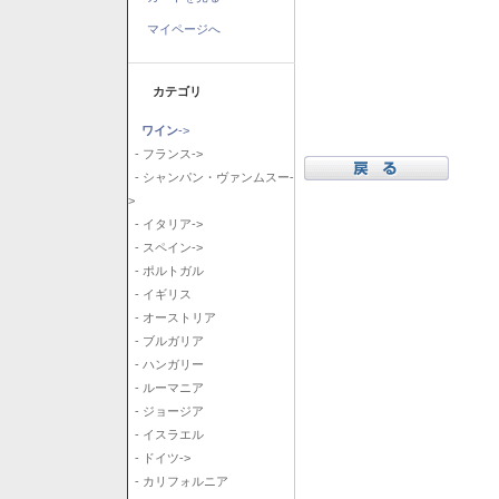
マイページへ
カテゴリ
ワイン
->
- フランス->
- シャンパン・ヴァンムスー-
>
- イタリア->
- スペイン->
- ポルトガル
- イギリス
- オーストリア
- ブルガリア
- ハンガリー
- ルーマニア
- ジョージア
- イスラエル
- ドイツ->
- カリフォルニア