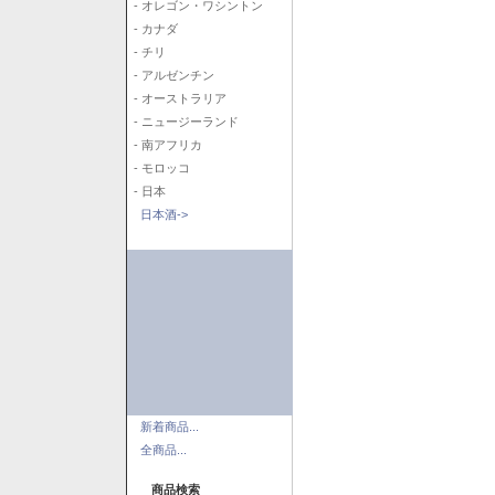
- オレゴン・ワシントン
- カナダ
- チリ
- アルゼンチン
- オーストラリア
- ニュージーランド
- 南アフリカ
- モロッコ
- 日本
日本酒->
新着商品...
全商品...
商品検索