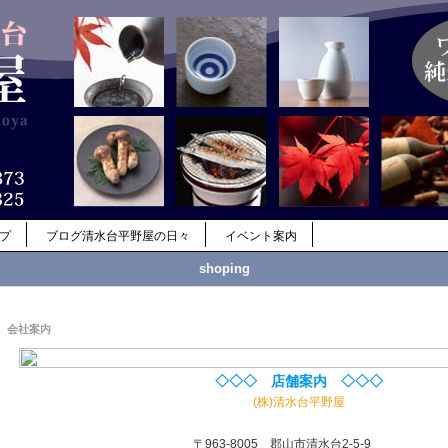
ップ
ブログ清水台平野屋の日々
イベント案内
shoping
会社案内
◇◇◇ 店舗案内 ◇◇◇
(株)清水台平野屋
〒963-8005 郡山市清水台2-5-9