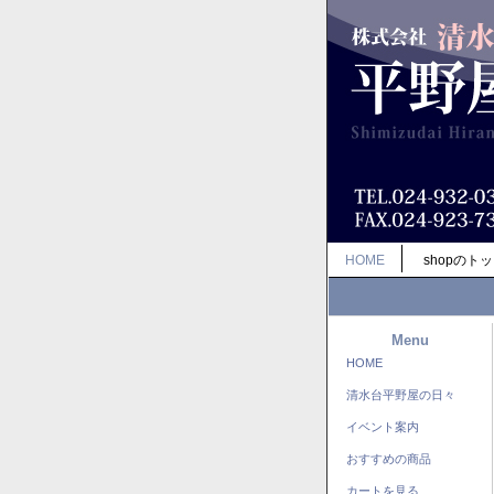
HOME
shopのト
Menu
HOME
清水台平野屋の日々
イベント案内
おすすめの商品
カートを見る