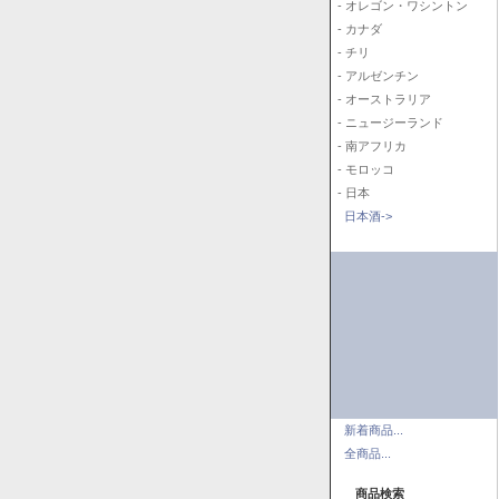
- オレゴン・ワシントン
- カナダ
- チリ
- アルゼンチン
- オーストラリア
- ニュージーランド
- 南アフリカ
- モロッコ
- 日本
日本酒->
新着商品...
全商品...
商品検索