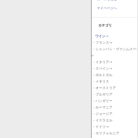
マイページへ
カテゴリ
ワイン
->
- フランス->
- シャンパン・ヴァンムスー-
>
- イタリア->
- スペイン->
- ポルトガル
- イギリス
- オーストリア
- ブルガリア
- ハンガリー
- ルーマニア
- ジョージア
- イスラエル
- ドイツ->
- カリフォルニア