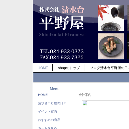
HOME
shopのトップ
ブログ清水台平野屋の日
Menu
HOME
会社案内
清水台平野屋の日々
イベント案内
おすすめの商品
カートを見る