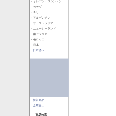
- オレゴン・ワシントン
- カナダ
- チリ
- アルゼンチン
- オーストラリア
- ニュージーランド
- 南アフリカ
- モロッコ
- 日本
日本酒->
新着商品...
全商品...
商品検索