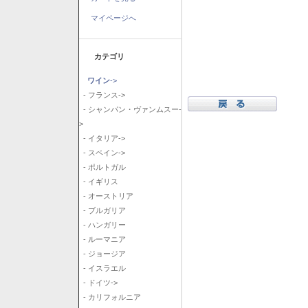
マイページへ
カテゴリ
ワイン
->
- フランス->
- シャンパン・ヴァンムスー-
>
- イタリア->
- スペイン->
- ポルトガル
- イギリス
- オーストリア
- ブルガリア
- ハンガリー
- ルーマニア
- ジョージア
- イスラエル
- ドイツ->
- カリフォルニア