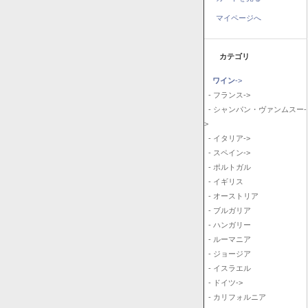
マイページへ
カテゴリ
ワイン
->
- フランス->
- シャンパン・ヴァンムスー-
>
- イタリア->
- スペイン->
- ポルトガル
- イギリス
- オーストリア
- ブルガリア
- ハンガリー
- ルーマニア
- ジョージア
- イスラエル
- ドイツ->
- カリフォルニア