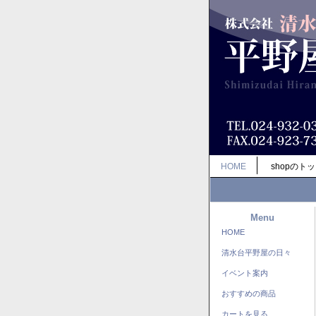
HOME
shopのト
Menu
HOME
清水台平野屋の日々
イベント案内
おすすめの商品
カートを見る