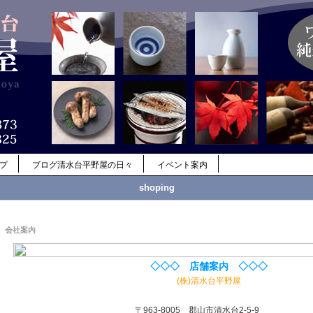
ップ
ブログ清水台平野屋の日々
イベント案内
shoping
会社案内
◇◇◇ 店舗案内 ◇◇◇
(株)清水台平野屋
〒963-8005 郡山市清水台2-5-9