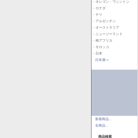
- オレゴン・ワシントン
- カナダ
- チリ
- アルゼンチン
- オーストラリア
- ニュージーランド
- 南アフリカ
- モロッコ
- 日本
日本酒->
新着商品...
全商品...
商品検索